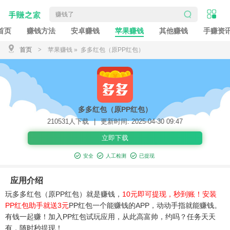
首页
赚钱方法
安卓赚钱
苹果赚钱
其他赚钱
手赚资
首页
>
苹果赚钱
» 多多红包（原PP红包）
多多红包（原PP红包）
210531人下载
|
更新时间: 2025-04-30 09:47
立即下载
安全
人工检测
已提现
应用介绍
玩多多红包（原PP红包）就是赚钱，
10元
即可提现，秒到账！安装
PP红包助手就送3元
PP红包一个能赚钱的APP，动动手指就能赚钱。
有钱一起赚！加入PP红包试玩应用，从此高富帅，约吗？任务天天
有，随时秒提现！