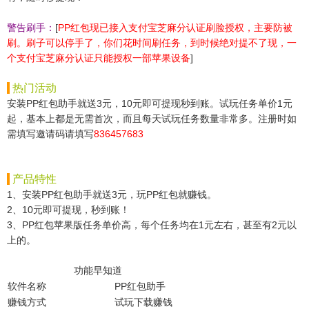
警告刷手：
[
PP红包现已接入支付宝芝麻分认证刷脸授权，主要防被
刷。刷子可以停手了，你们花时间刷任务，到时候绝对提不了现，一
个支付宝芝麻分认证只能授权一部苹果设备
]
热门活动
安装PP红包助手就送3元，10元即可提现秒到账。试玩任务单价1元
起，基本上都是无需首次，而且每天试玩任务数量非常多。注册时如
需填写邀请码请填写
836457683
产品特性
1、安装PP红包助手就送3元，玩PP红包就赚钱。
2、10元即可提现，秒到账！
3、PP红包苹果版任务单价高，每个任务均在1元左右，甚至有2元以
上的。
功能早知道
软件名称
PP红包助手
赚钱方式
试玩下载赚钱