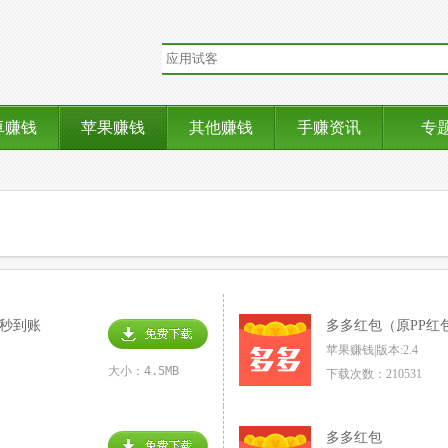
卓赚钱
苹果赚钱
其他赚钱
手赚资讯
专
现秒到账
多多红包（原PP红
苹果赚钱|版本:2.4
大小：4.5MB
下载次数：210531
多多红包