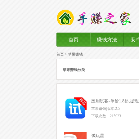
首页
赚钱方法
安
首页
>
苹果赚钱
苹果赚钱分类
应用试客-单价1.8起,提
苹果赚钱|版本:2.5
下载次数：215923
试玩星