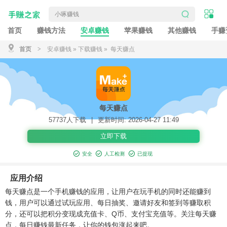
首页
赚钱方法
安卓赚钱
苹果赚钱
其他赚钱
手赚
首页
>
安卓赚钱
»
下载赚钱
» 每天赚点
每天赚点
57737人下载
|
更新时间: 2026-04-27 11:49
立即下载
安全
人工检测
已提现
应用介绍
每天赚点是一个手机赚钱的应用，让用户在玩手机的同时还能赚到
钱，用户可以通过试玩应用、每日抽奖、邀请好友和签到等赚取积
分，还可以把积分变现成充值卡、Q币、支付宝充值等。关注每天赚
点，每日赚钱最新任务，让你的钱包涨起来吧。