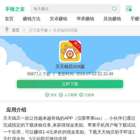
首页
赚钱方法
安卓赚钱
苹果赚钱
其他赚钱
手赚
首页
>
已下架手赚
» 天天钱庄iOS版
天天钱庄iOS版
88877人下载
|
更新时间: 2016-07-03 22:32:49
立即下载
安全
人工检测
已提现
应用介绍
天天钱庄一款让你越来越有钱的APP（仅限苹果ios）。小伙伴们通过
完成指定的下载体验任务,来获得现金奖励。苹果手机用户每下载试玩
一个应用，可以赚得1-4元单价的现金奖励。下载天天钱庄助手即送1
元红现金包，5元起即可微信提现