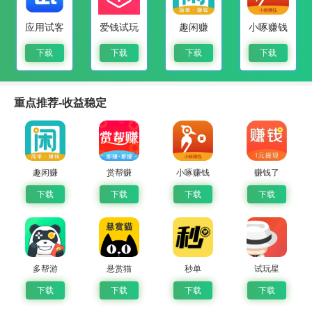
应用试客
爱钱试玩
趣闲赚
小啄赚钱
下载
下载
下载
下载
重点推荐-收益稳定
趣闲赚
赏帮赚
小啄赚钱
赚钱了
下载
下载
下载
下载
多帮游
悬赏猫
秒单
试玩星
下载
下载
下载
下载