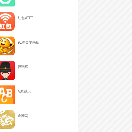
红包WIFI
91淘金苹果版
轻玩客
ABC试玩
金狮网