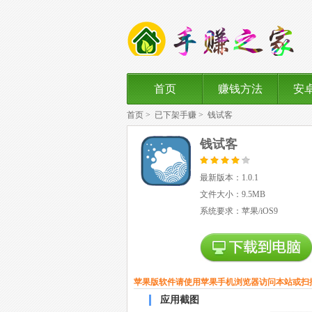
首页
赚钱方法
安
首页
>
已下架手赚
>
钱试客
钱试客
最新版本：1.0.1
文件大小：9.5MB
系统要求：苹果/iOS9
苹果版软件请使用苹果手机浏览器访问本站或扫
应用截图