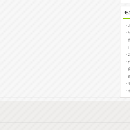
热
·
提
·
的
·
务
·
·
·
期
·
·
·
ap
·