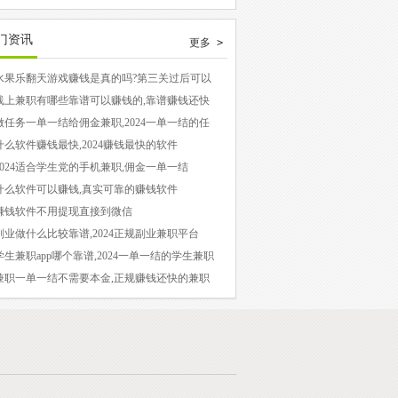
全。祝您赚钱愉快！
因此，悬赏任务也逐渐转向手机平台。随着手机
应用程序的增多，手机上的悬赏任务也变得更加
门资讯
更多 >
普遍。因此，各大平台也纷纷推出了自己的悬赏
任务应用程序。本文将介绍国内最受欢迎和最热
水果乐翻天游戏赚钱是真的吗?第三关过后可以
现吗?
门的手机悬赏任务赚钱应用程序，以帮助用户选
线上兼职有哪些靠谱可以赚钱的,靠谱赚钱还快
线上兼职
择适合自己的平台。 事实上，我们都知道，悬
做任务一单一结给佣金兼职,2024一单一结的任
平台
赏任务的需求类型并不多，大多数任务也是相似
什么软件赚钱最快,2024赚钱最快的软件
的。对于手机赚钱而言，我们最需要的是一个长
2024适合学生党的手机兼职,佣金一单一结
稳定的平台。只要在手机上安装3-5个可靠的应
什么软件可以赚钱,真实可靠的赚钱软件
赚钱软件不用提现直接到微信
用程序，就能满足我们的需求了。
副业做什么比较靠谱,2024正规副业兼职平台
学生兼职app哪个靠谱,2024一单一结的学生兼职
p
兼职一单一结不需要本金,正规赚钱还快的兼职