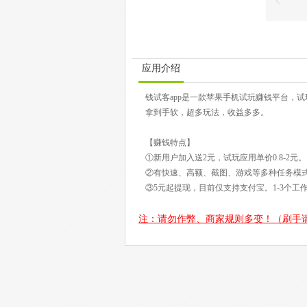
应用介绍
钱试客app是一款苹果手机试玩赚钱平台，
拿到手软，超多玩法，收益多多。
【赚钱特点】
①新用户加入送2元，试玩应用单价0.8-2元。
②有快速、高额、截图、游戏等多种任务模
③5元起提现，目前仅支持支付宝。1-3个工
注：请勿作弊、商家规则多变！（刷手