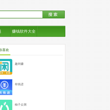
题
赚钱软件大全
你喜欢
趣闲赚
有钱进
柚子众测