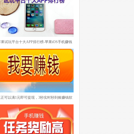
了。悬赏任务兼职平台的优势是任务种类多，、
任务量大、提现门槛低而且基本上都是秒到账。
另外一点如果任何项目需要完成，你还可以作为
商家发布你需要的任务要求别人去完成。这样就
带起了悬赏任务平台的曝光度。目前悬赏任务兼
职平台也日益增加，也不知道选择哪一款。下面
苹果试玩平台十大APP排行榜-苹果iOS手机赚钱
推荐最具有代表性的做悬赏任务兼职平台排行
试玩平台特别突出的肯定是有的，具备什么条件
榜！
才能上排行榜呢？其实大家应该明白试玩平台无
非就是每天任务更新及时稳定而且数量足够，任
务单价适中，更重要一点就是提现打款24小时之
内到账。下面理理有哪些靠谱苹果试玩平台排
行！
真正可以满1元即可提现，3秒实时秒到账赚钱软
件排行榜