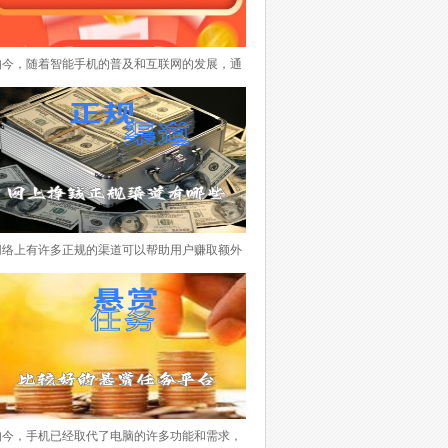
如今，随着智能手机的普及和互联网的发展，通
过手机做任务赚取佣金已经成为一种越来越流行
的方式。不仅可以利用碎片化时间赚取额外收
入，还可以体验各种有趣的任务。本文将介绍一
些目前市场上颇受欢迎的手机做任务赚钱的APP
排行榜，希望对您找到适合自己的任务赚钱平台
所帮助。 下面便是手机做任务赚钱的APP排行
榜，每个APP都有其特点和优势，根据个人喜好
网络上有许多正规的渠道可以帮助用户赚取额外
和兴趣选择适合自己的平台非常重要。在使用这
的收入。以下是一些推荐的平台，它们提供了多
些平台时，务必注意任务的真实性和可靠性，避
种赚钱方式，适合不同的用户需求。 下面一些
免参与虚假、违法或不良的活动。希望本文能够
所推荐的网络赚钱平台，它们提供了多样化的任
为您找到一款适合的任务赚钱APP，帮助您实现
务和赚钱方式，适合不同用户的需求。用户可以
额外收入的目标。
根据自己的兴趣和时间灵活选择参与，获得额外
的收入。记得在使用这些平台时，要注意保护个
人信息和遵守平台规定，确保自己的权益和安
如今，手机已经取代了电脑的许多功能和需求，