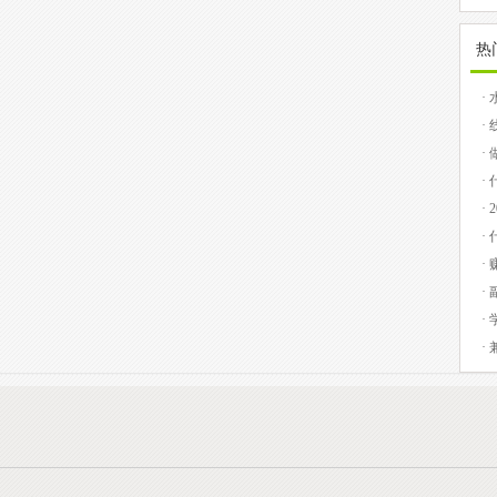
热
·
提
·
的
·
务
·
·
·
期
·
·
·
ap
·