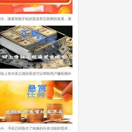
如今，随着智能手机的普及和互联网的发展，通
过手机做任务赚取佣金已经成为一种越来越流行
的方式。不仅可以利用碎片化时间赚取额外收
入，还可以体验各种有趣的任务。本文将介绍一
些目前市场上颇受欢迎的手机做任务赚钱的APP
排行榜，希望对您找到适合自己的任务赚钱平台
所帮助。 下面便是手机做任务赚钱的APP排行
榜，每个APP都有其特点和优势，根据个人喜好
网络上有许多正规的渠道可以帮助用户赚取额外
和兴趣选择适合自己的平台非常重要。在使用这
的收入。以下是一些推荐的平台，它们提供了多
些平台时，务必注意任务的真实性和可靠性，避
种赚钱方式，适合不同的用户需求。 下面一些
免参与虚假、违法或不良的活动。希望本文能够
所推荐的网络赚钱平台，它们提供了多样化的任
为您找到一款适合的任务赚钱APP，帮助您实现
务和赚钱方式，适合不同用户的需求。用户可以
额外收入的目标。
根据自己的兴趣和时间灵活选择参与，获得额外
的收入。记得在使用这些平台时，要注意保护个
人信息和遵守平台规定，确保自己的权益和安
如今，手机已经取代了电脑的许多功能和需求，