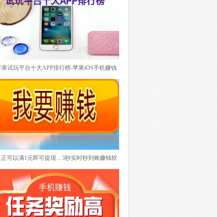
了。悬赏任务兼职平台的优势是任务种类多，、
任务量大、提现门槛低而且基本上都是秒到账。
另外一点如果任何项目需要完成，你还可以作为
商家发布你需要的任务要求别人去完成。这样就
带起了悬赏任务平台的曝光度。目前悬赏任务兼
职平台也日益增加，也不知道选择哪一款。下面
苹果试玩平台十大APP排行榜-苹果iOS手机赚钱
推荐最具有代表性的做悬赏任务兼职平台排行
试玩平台特别突出的肯定是有的，具备什么条件
榜！
才能上排行榜呢？其实大家应该明白试玩平台无
非就是每天任务更新及时稳定而且数量足够，任
务单价适中，更重要一点就是提现打款24小时之
内到账。下面理理有哪些靠谱苹果试玩平台排
行！
真正可以满1元即可提现，3秒实时秒到账赚钱软
件排行榜