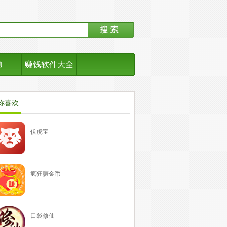
题
赚钱软件大全
你喜欢
伏虎宝
疯狂赚金币
口袋修仙