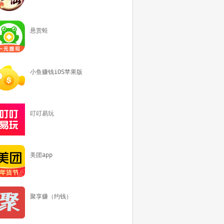
悬赏蛙
小鱼赚钱iOS苹果版
叮叮易玩
美团app
聚享赚（约钱）