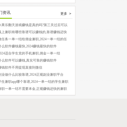
全。祝您赚钱愉快！
因此，悬赏任务也逐渐转向手机平台。随着手机
应用程序的增多，手机上的悬赏任务也变得更加
门资讯
更多 >
普遍。因此，各大平台也纷纷推出了自己的悬赏
任务应用程序。本文将介绍国内最受欢迎和最热
水果乐翻天游戏赚钱是真的吗?第三关过后可以
现吗?
门的手机悬赏任务赚钱应用程序，以帮助用户选
线上兼职有哪些靠谱可以赚钱的,靠谱赚钱还快
线上兼职
择适合自己的平台。 事实上，我们都知道，悬
做任务一单一结给佣金兼职,2024一单一结的任
平台
赏任务的需求类型并不多，大多数任务也是相似
什么软件赚钱最快,2024赚钱最快的软件
的。对于手机赚钱而言，我们最需要的是一个长
2024适合学生党的手机兼职,佣金一单一结
稳定的平台。只要在手机上安装3-5个可靠的应
什么软件可以赚钱,真实可靠的赚钱软件
赚钱软件不用提现直接到微信
用程序，就能满足我们的需求了。
副业做什么比较靠谱,2024正规副业兼职平台
学生兼职app哪个靠谱,2024一单一结的学生兼职
p
兼职一单一结不需要本金,正规赚钱还快的兼职