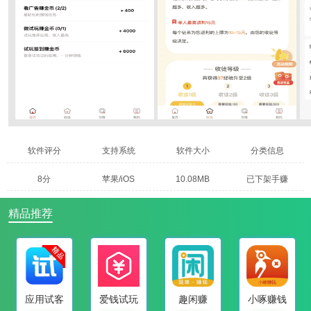
软件评分
支持系统
软件大小
分类信息
8分
苹果/iOS
10.08MB
已下架手赚
精品推荐
应用试客
爱钱试玩
趣闲赚
小啄赚钱