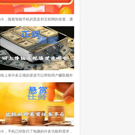
如今，随着智能手机的普及和互联网的发展，通
过手机做任务赚取佣金已经成为一种越来越流行
的方式。不仅可以利用碎片化时间赚取额外收
入，还可以体验各种有趣的任务。本文将介绍一
些目前市场上颇受欢迎的手机做任务赚钱的APP
排行榜，希望对您找到适合自己的任务赚钱平台
所帮助。 下面便是手机做任务赚钱的APP排行
榜，每个APP都有其特点和优势，根据个人喜好
网络上有许多正规的渠道可以帮助用户赚取额外
和兴趣选择适合自己的平台非常重要。在使用这
的收入。以下是一些推荐的平台，它们提供了多
些平台时，务必注意任务的真实性和可靠性，避
种赚钱方式，适合不同的用户需求。 下面一些
免参与虚假、违法或不良的活动。希望本文能够
所推荐的网络赚钱平台，它们提供了多样化的任
为您找到一款适合的任务赚钱APP，帮助您实现
务和赚钱方式，适合不同用户的需求。用户可以
额外收入的目标。
根据自己的兴趣和时间灵活选择参与，获得额外
的收入。记得在使用这些平台时，要注意保护个
人信息和遵守平台规定，确保自己的权益和安
如今，手机已经取代了电脑的许多功能和需求，