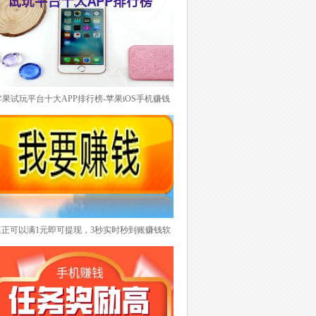
了。悬赏任务兼职平台的优势是任务种类多，、
任务量大、提现门槛低而且基本上都是秒到账。
另外一点如果任何项目需要完成，你还可以作为
商家发布你需要的任务要求别人去完成。这样就
带起了悬赏任务平台的曝光度。目前悬赏任务兼
职平台也日益增加，也不知道选择哪一款。下面
苹果试玩平台十大APP排行榜-苹果iOS手机赚钱
推荐最具有代表性的做悬赏任务兼职平台排行
试玩平台特别突出的肯定是有的，具备什么条件
榜！
才能上排行榜呢？其实大家应该明白试玩平台无
非就是每天任务更新及时稳定而且数量足够，任
务单价适中，更重要一点就是提现打款24小时之
内到账。下面理理有哪些靠谱苹果试玩平台排
行！
真正可以满1元即可提现，3秒实时秒到账赚钱软
件排行榜