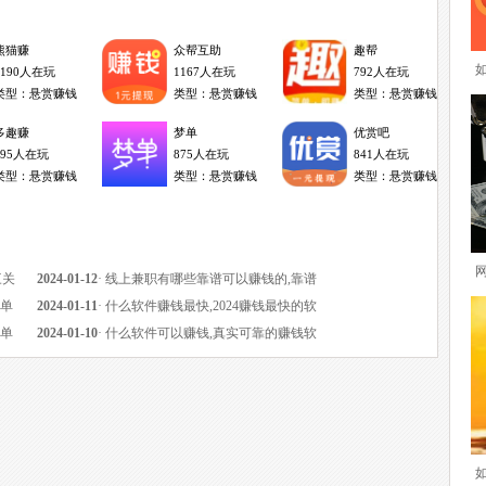
熊猫赚
众帮互助
趣帮
1190人在玩
1167人在玩
792人在玩
类型：悬赏赚钱
类型：悬赏赚钱
类型：悬赏赚钱
多趣赚
梦单
优赏吧
595人在玩
875人在玩
841人在玩
类型：悬赏赚钱
类型：悬赏赚钱
类型：悬赏赚钱
有
三关
2024-01-12
·
线上兼职有哪些靠谱可以赚钱的,靠谱
一单
赚钱还快的线上兼职
2024-01-11
·
什么软件赚钱最快,2024赚钱最快的软
一单
件
2024-01-10
·
什么软件可以赚钱,真实可靠的赚钱软
件