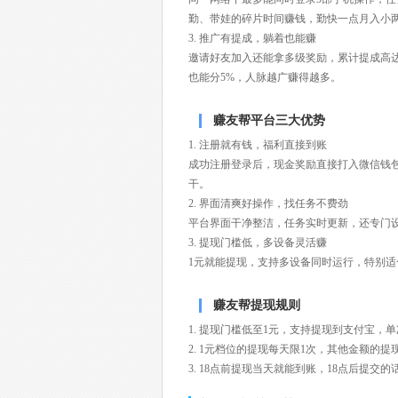
勤、带娃的碎片时间赚钱，勤快一点月入小
3. 推广有提成，躺着也能赚
邀请好友加入还能拿多级奖励，累计提成高达
也能分5%，人脉越广赚得越多。
赚友帮平台三大优势
1. 注册就有钱，福利直接到账
成功注册登录后，现金奖励直接打入微信钱
干。
2. 界面清爽好操作，找任务不费劲
平台界面干净整洁，任务实时更新，还专门
3. 提现门槛低，多设备灵活赚
1元就能提现，支持多设备同时运行，特别
赚友帮提现规则
1. 提现门槛低至1元，支持提现到支付宝，单
2. 1元档位的提现每天限1次，其他金额的
3. 18点前提现当天就能到账，18点后提交