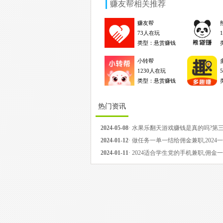
赚友帮
相关推荐
赚友帮
73人在玩
类型：悬赏赚钱
小转帮
1230人在玩
类型：悬赏赚钱
热门资讯
2024-05-08
·
水果乐翻天游戏赚钱是真的吗?第
过后可以提现吗?
2024-01-12
·
做任务一单一结给佣金兼职,2024
一结的任务平台
2024-01-11
·
2024适合学生党的手机兼职,佣金
一结