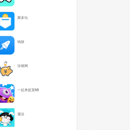
聚多玩
钱脉
珍猪网
一起来捉宠NB
遛达