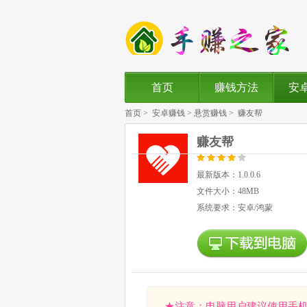
首页
赚钱方法
安
首页
>
安卓赚钱
>
悬赏赚钱
>
赚友帮
赚友帮
最新版本：1.0.0.6
文件大小：48MB
系统要求：安卓/鸿蒙
★注意：电脑用户建议使用手