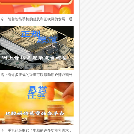
如今，随着智能手机的普及和互联网的发展，通
过手机做任务赚取佣金已经成为一种越来越流行
的方式。不仅可以利用碎片化时间赚取额外收
入，还可以体验各种有趣的任务。本文将介绍一
些目前市场上颇受欢迎的手机做任务赚钱的APP
排行榜，希望对您找到适合自己的任务赚钱平台
所帮助。 下面便是手机做任务赚钱的APP排行
榜，每个APP都有其特点和优势，根据个人喜好
网络上有许多正规的渠道可以帮助用户赚取额外
和兴趣选择适合自己的平台非常重要。在使用这
的收入。以下是一些推荐的平台，它们提供了多
些平台时，务必注意任务的真实性和可靠性，避
种赚钱方式，适合不同的用户需求。 下面一些
免参与虚假、违法或不良的活动。希望本文能够
所推荐的网络赚钱平台，它们提供了多样化的任
为您找到一款适合的任务赚钱APP，帮助您实现
务和赚钱方式，适合不同用户的需求。用户可以
额外收入的目标。
根据自己的兴趣和时间灵活选择参与，获得额外
的收入。记得在使用这些平台时，要注意保护个
人信息和遵守平台规定，确保自己的权益和安
如今，手机已经取代了电脑的许多功能和需求，