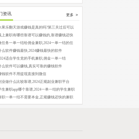
全。祝您赚钱愉快！
因此，悬赏任务也逐渐转向手机平台。随着手机
应用程序的增多，手机上的悬赏任务也变得更加
门资讯
更多 >
普遍。因此，各大平台也纷纷推出了自己的悬赏
任务应用程序。本文将介绍国内最受欢迎和最热
水果乐翻天游戏赚钱是真的吗?第三关过后可以
现吗?
门的手机悬赏任务赚钱应用程序，以帮助用户选
线上兼职有哪些靠谱可以赚钱的,靠谱赚钱还快
线上兼职
择适合自己的平台。 事实上，我们都知道，悬
做任务一单一结给佣金兼职,2024一单一结的任
平台
赏任务的需求类型并不多，大多数任务也是相似
什么软件赚钱最快,2024赚钱最快的软件
的。对于手机赚钱而言，我们最需要的是一个长
2024适合学生党的手机兼职,佣金一单一结
稳定的平台。只要在手机上安装3-5个可靠的应
什么软件可以赚钱,真实可靠的赚钱软件
赚钱软件不用提现直接到微信
用程序，就能满足我们的需求了。
副业做什么比较靠谱,2024正规副业兼职平台
学生兼职app哪个靠谱,2024一单一结的学生兼职
p
兼职一单一结不需要本金,正规赚钱还快的兼职