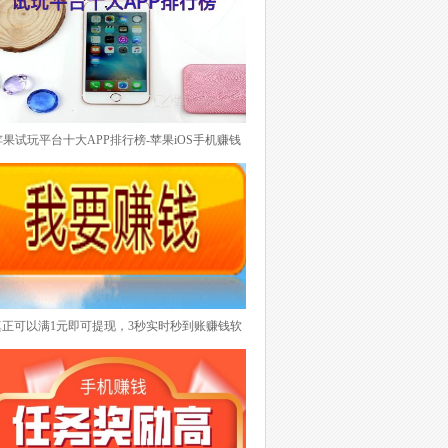
了。悬赏任务兼职平台的优势是任务种类多，、
任务量大、提现门槛低而且基本上都是秒到账。
另外一点如果任何项目需要完成，你还可以作为
商家发布你需要的任务要求别人去完成。这样就
带起了悬赏任务平台的曝光度。目前悬赏任务兼
职平台也日益增加，也不知道选择哪一款。下面
苹果试玩平台十大APP排行榜-苹果iOS手机赚钱
推荐最具有代表性的做悬赏任务兼职平台排行
试玩平台特别突出的肯定是有的，具备什么条件
榜！
才能上排行榜呢？其实大家应该明白试玩平台无
非就是每天任务更新及时稳定而且数量足够，任
务单价适中，更重要一点就是提现打款24小时之
内到账。下面理理有哪些靠谱苹果试玩平台排
行！
真正可以满1元即可提现，3秒实时秒到账赚钱软
件排行榜