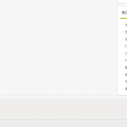
热
·
提
·
的
·
务
·
·
·
期
·
·
·
ap
·