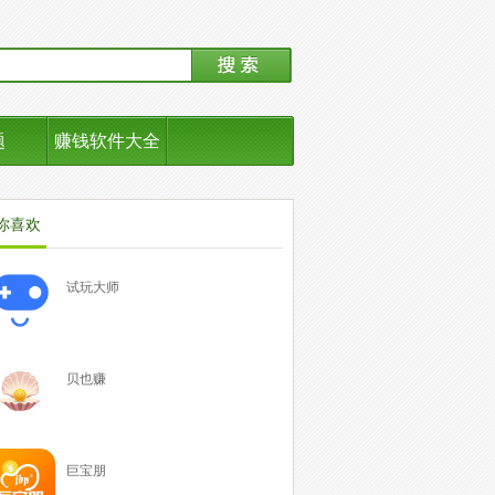
题
赚钱软件大全
你喜欢
试玩大师
贝也赚
巨宝朋