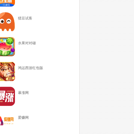
猎豆试客
水果对对碰
鸿运西游红包版
暴涨网
爱赚网