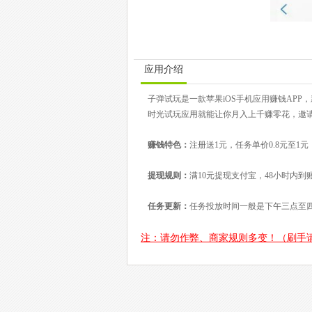
应用介绍
子弹试玩是一款苹果iOS手机应用赚钱AP
时光试玩应用就能让你月入上千赚零花，邀
赚钱特色：
注册送1元，任务单价0.8元至1元
提现规则：
满10元提现支付宝，48小时内到
任务更新：
任务投放时间一般是下午三点至
注：请勿作弊、商家规则多变！（刷手